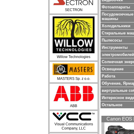
Фотоаппараты
SECTRON
Посудомоечные
машины
Холодильники
Стиральные ма
Пылесосы
Инструменты
электромобилей
Willow Technologies
Солнечная энер
Oсвещение
Работа
MASTERS Sp. z o.o.
Обучение, Ярма
виртуальные со
Интересное вид
Остальное
ABB
Canon EOS 
Visual Communications
Company, LLC