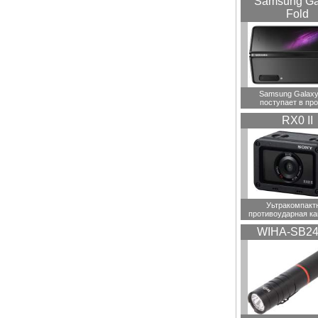
Samsung Ga
Fold
Samsung Galaxy
поступает в пр
RX0 II
Уьтракомпакт
противоударная ка
WIHA-SB24