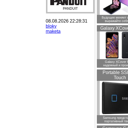
PANDUIT
Будущее меняет 
08.08.2026 22:28:31
выражайте себя
bloky
Galaxy XCove
maketa
Galaxy XCover 
надежный и прои
Portable SS
Touch
Samsung предст
портативный тв