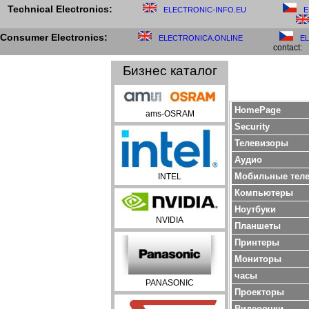
Technical Electronics:
ELECTRONIC-INFO.EU
E
Consumer Electronics:
ELECTRONICA.ONLINE
E
contact:
Бизнес каталог
HomePage
ams-OSRAM
Security
Телевизоры
Aудио
Мобильные тел
INTEL
Компьютеры
Ноутбуки
NVIDIA
Планшеты
Принтеры
Мониторы
часы
PANASONIC
Проекторы
Bидеоочки