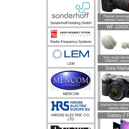
Первая полнока
камера Canon C
Sonderhoff Holding GmbH
WF-1000
Radio Frequency Systems
Sony представля
1000XM4, новую
LEM
Sony Alpha
MENCOM
Компактная полно
камера Alpha
Galaxy Z F
HIROSE ELECTRIC CO.,
LTD