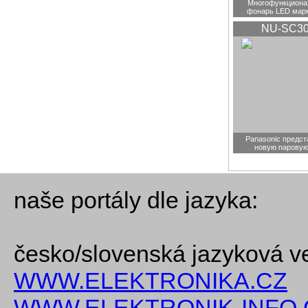
Многофункциона
фонарь LED мар
NU-SC3
Panasonic предст
новую паровую
naše portály dle jazyka:
česko/slovenská jazyková v
WWW.ELEKTRONIKA.CZ
WWW.ELEKTRONIK-INFO.