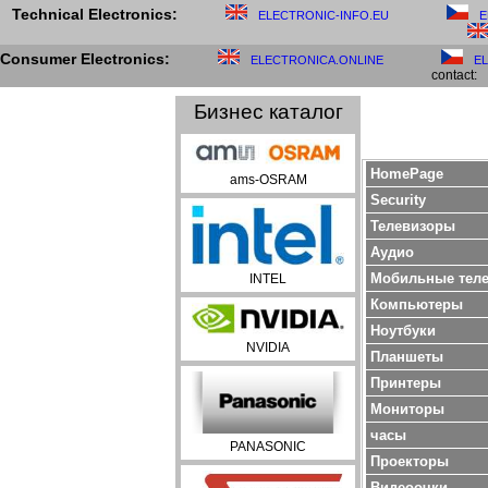
Technical Electronics:
ELECTRONIC-INFO.EU
E
Consumer Electronics:
ELECTRONICA.ONLINE
E
contact:
Бизнес каталог
HomePage
ams-OSRAM
Security
Телевизоры
Aудио
Мобильные тел
INTEL
Компьютеры
Ноутбуки
NVIDIA
Планшеты
Принтеры
Мониторы
часы
PANASONIC
Проекторы
Bидеоочки