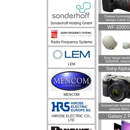
Первая полнока
камера Canon C
Sonderhoff Holding GmbH
WF-1000
Radio Frequency Systems
Sony представля
1000XM4, новую
LEM
Sony Alpha
MENCOM
Компактная полно
камера Alpha
Galaxy Z F
HIROSE ELECTRIC CO.,
LTD