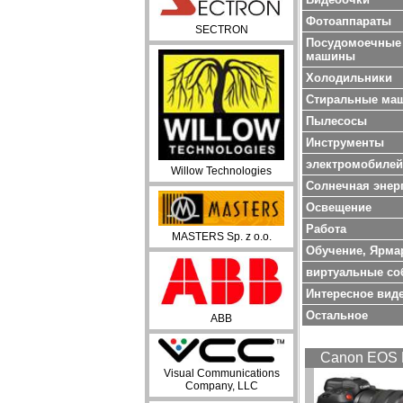
Фотоаппараты
SECTRON
Посудомоечные
машины
Холодильники
Стиральные ма
Пылесосы
Инструменты
электромобилей
Willow Technologies
Солнечная энер
Oсвещение
Работа
MASTERS Sp. z o.o.
Обучение, Ярма
виртуальные со
Интересное вид
Остальное
ABB
Canon EOS 
Visual Communications
Company, LLC