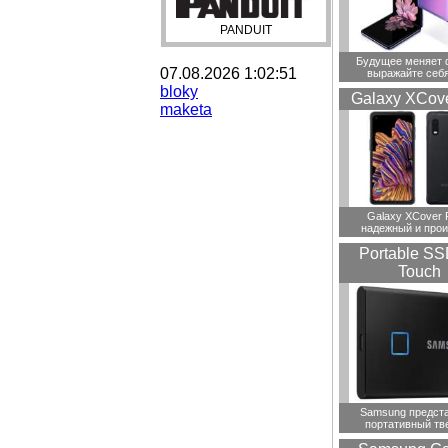
PANDUIT
Будущее меняет 
07.08.2026 1:02:51
выражайте себя
bloky
Galaxy XCove
maketa
Galaxy XCover 
надежный и прои
Portable SS
Touch
Samsung предст
портативный тв