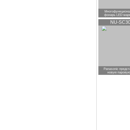
Многофункциона
фонарь LED мар
NU-SC3
Panasonic предст
новую паровую