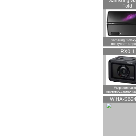
Samsung Ga
Fold
Samsung Galaxy
поступает в пр
RX0 II
Уьтракомпакт
противоударная ка
WIHA-SB24