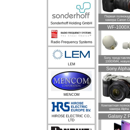
Первая полнока
камера Canon C
Sonderhoff Holding GmbH
WF-1000
Radio Frequency Systems
Sony представля
1000XM4, новую
LEM
Sony Alpha
MENCOM
Компактная полно
камера Alpha
Galaxy Z F
HIROSE ELECTRIC CO.,
LTD