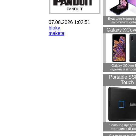
PANDUIT
Будущее меняет 
07.08.2026 1:02:51
выражайте себя
bloky
Galaxy XCove
maketa
Galaxy XCover 
надежный и прои
Portable SS
Touch
Samsung предст
портативный тв