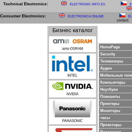
Technical Electronics:
ELECTRONIC-INFO.EU
E
Consumer Electronics:
ELECTRONICA.ONLINE
E
contact:
Бизнес каталог
HomePage
ams-OSRAM
Security
Телевизоры
Aудио
Мобильные тел
INTEL
Компьютеры
Ноутбуки
NVIDIA
Планшеты
Принтеры
Мониторы
часы
PANASONIC
Проекторы
Bидеоочки