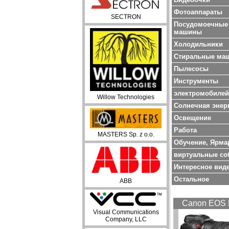
Фотоаппараты
SECTRON
Посудомоечные
машины
Холодильники
Стиральные ма
Пылесосы
Инструменты
электромобилей
Willow Technologies
Солнечная энер
Oсвещение
Работа
MASTERS Sp. z o.o.
Обучение, Ярма
виртуальные со
Интересное вид
Остальное
ABB
Canon EOS 
Visual Communications
Company, LLC