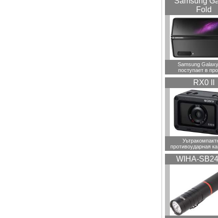
Samsung Ga
Fold
Samsung Galaxy
поступает в пр
RX0 II
Уьтракомпакт
противоударная ка
WIHA-SB24