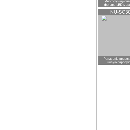
Многофункциона
фонарь LED мар
NU-SC3
Panasonic предст
новую паровую