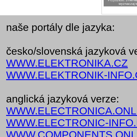
Przyszłość zmienia 
wyznaczaj t
naše portály dle jazyka:
česko/slovenská jazyková v
WWW.ELEKTRONIKA.CZ
WWW.ELEKTRONIK-INFO.
anglická jazyková verze:
WWW.ELECTRONICA.ONL
WWW.ELECTRONIC-INFO
WWW.COMPONENTS.ONL