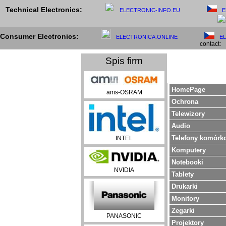
Technical Electronics:
ELECTRONIC-INFO.EU
E
Consumer Electronics:
ELECTRONICA.ONLINE
E
contact:
Spis firm
HomePage
ams-OSRAM
Ochrona
Telewizory
Audio
Telefony komórk
INTEL
Komputery
Notebooki
NVIDIA
Tablety
Drukarki
Monitory
Zegarki
PANASONIC
Projektory