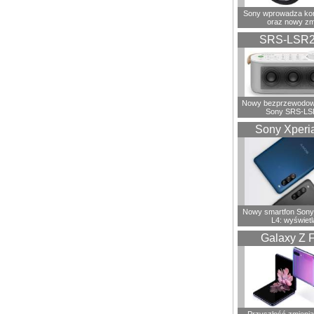
Sony wprowadza ko
oraz nowy zm
SRS-LSR
Nowy bezprzewodowy
Sony SRS-LS
Sony Xperi
Nowy smartfon Sony
L4: wyświetl
Galaxy Z F