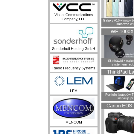
Visual Communications
Company, LLC
Galaxy A16 – nowy 
smartfon w 
WF-1000
Sonderhoff Holding GmbH
Słuchawki z najl
systemem redu
Radio Frequency Systems
ThinkPad La
LEM
Portfolio laptopów 
inspiruje pr
Canon EOS 
MENCOM