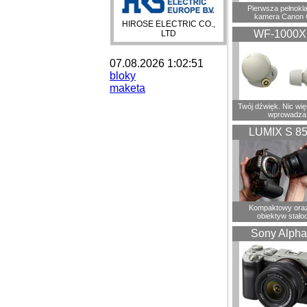
Pierwsza pełnokl
kamera Canon 
HIROSE ELECTRIC CO.,
WF-1000
LTD
07.08.2026 1:02:51
bloky
maketa
Twój dźwięk. Nic wię
wprowadza
LUMIX S 8
Kompaktowy oraz
obiektyw stało
Sony Alpha