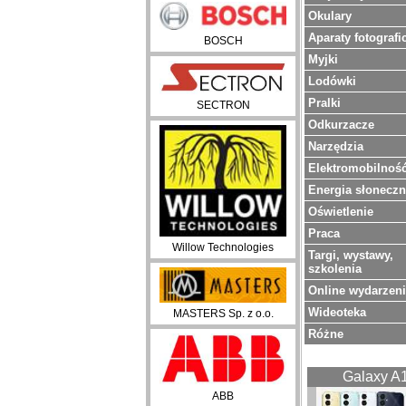
Okulary
Aparaty fotografi
BOSCH
Myjki
Lodówki
Pralki
SECTRON
Odkurzacze
Narzędzia
Elektromobilnoś
Energia słonecz
Oświetlenie
Praca
Willow Technologies
Targi, wystawy,
szkolenia
Online wydarzen
Wideoteka
MASTERS Sp. z o.o.
Różne
Galaxy A
ABB