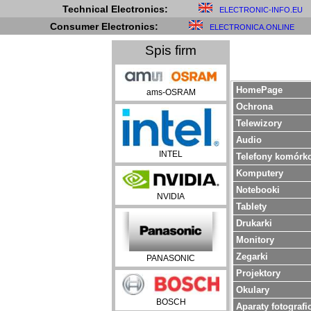
Technical Electronics:
ELECTRONIC-INFO.EU
Consumer Electronics:
ELECTRONICA.ONLINE
Spis firm
HomePage
ams-OSRAM
Ochrona
Telewizory
Audio
INTEL
Telefony komórk
Komputery
Notebooki
NVIDIA
Tablety
Drukarki
Monitory
Zegarki
PANASONIC
Projektory
Okulary
BOSCH
Aparaty fotografi