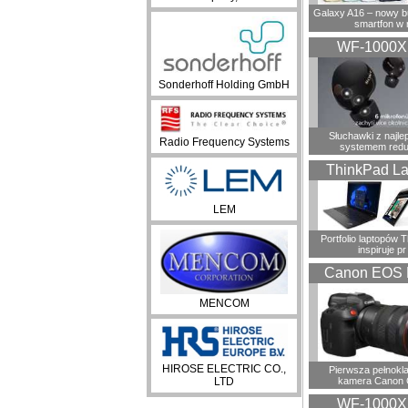
Galaxy A16 – nowy 
smartfon w 
WF-1000
Sonderhoff Holding GmbH
Słuchawki z najl
Radio Frequency Systems
systemem redu
ThinkPad La
LEM
Portfolio laptopów 
inspiruje pr
Canon EOS 
MENCOM
HIROSE ELECTRIC CO.,
Pierwsza pełnokl
LTD
kamera Canon 
WF-1000