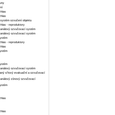
buny
ní
zhlas
zhlas
 systém ozvučení objektu
hlas - reproduktory
tikanálový ozvučovací systém
tikanálový ozvučovací systém
systém
hlas - reproduktory
zhlas
systém
systém
tikanálový ozvučovací systém
aný sí'tový evakuační a ozvučovací
tikanálový zónový ozvučovací
systém
zhlas
zhlas