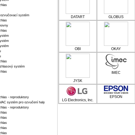
zhlas
ý ozvučovací systém
DATART
GLOBUS
zhlas
hovny
zhlas
systém
systém
systém
OBI
OKAY
u
u
zhlas
ozhlasový systém
zhlas
IMEC
JYSK
EPSON
hlas - reproduktory
LG Electronics, Inc.
VAC systém pro ozvučení haly
hlas - reproduktory
zhlas
zhlas
zhlas
zhlas
zhlas