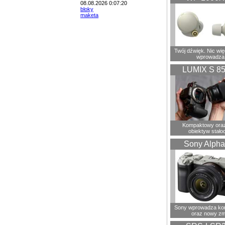
08.08.2026 0:07:20
bloky
maketa
Twój dźwięk. Nic wię
wprowadza
LUMIX S 8
Kompaktowy oraz
obiektyw stało
Sony Alpha
Sony wprowadza ko
oraz nowy zm