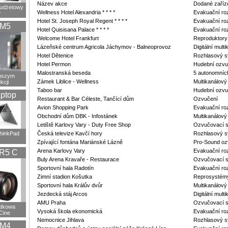
Název akce
Dodané zaříz
budżetowy
Wellness Hotel Alexandria * * * *
Evakuační ro
r
Hotel St. Joseph Royal Regent * * * *
Evakuační ro
XM5
Hotel Quisisana Palace * * * *
Evakuační ro
Welcome Hotel Frankfurt
Reproduktory
Lázeňské centrum Agricola Jáchymov - Balneoprovoz
Digitální mul
Hotel Dětenice
Rozhlasový 
Hotel Permon
Hudební ozvu
Malostranská beseda
5 autonomníc
epszym
Zámek Liblice - Wellness
Multikanálov
kcji
Taboo bar
Hudební ozvu
ptop
Restaurant & Bar Céleste, Tančící dům
Ozvučení
Avion Shopping Park
Evakuační ro
Obchodní dům DBK - Infostánek
Multikanálov
Letiště Karlovy Vary - Duty Free Shop
Ozvučovací 
ThinkPad
Česká televize Kavčí hory
Rozhlasový s
Zpívající fontána Mariánské Lázně
Pro-Sound oz
Arena Karlovy Vary
Evakuační ro
R5 C
Buly Arena Kravaře - Restaurace
Ozvučovací 
Sportovní hala Radotín
Evakuační ro
Zimní stadion Košutka
Reprosystém
Sportovní hala Králův dvůr
Multikanálov
Jezdecká stáj Arcos
Digitální mul
AMU Praha
Ozvučovací s
atkowa
Vysoká škola ekonomická
Evakuační ro
Cine
Nemocnice Jihlava
Rozhlasový s
XM4