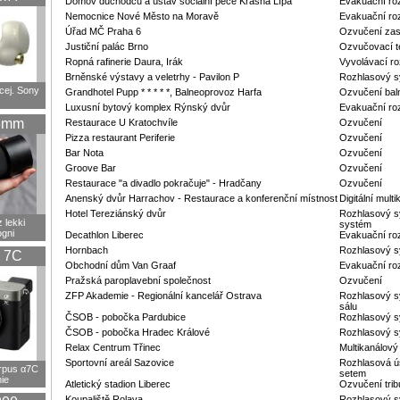
Domov důchodců a ústav sociální péče Krásná Lípa
Evakuační ro
Nemocnice Nové Město na Moravě
Evakuační roz
Úřad MČ Praha 6
Ozvučení zas
Justiční palác Brno
Ozvučovací te
Ropná rafinerie Daura, Irák
Vyvolávací r
Brněnské výstavy a veletrhy - Pavilon P
Rozhlasový s
cej. Sony
Grandhotel Pupp * * * * *, Balneoprovoz Harfa
Ozvučení bal
Luxusní bytový komplex Rýnský dvůr
Evakuační ro
5mm
Restaurace U Kratochvíle
Ozvučení
Pizza restaurant Periferie
Ozvučení
Bar Nota
Ozvučení
Groove Bar
Ozvučení
Restaurace "a divadlo pokračuje" - Hradčany
Ozvučení
Anenský dvůr Harrachov - Restaurace a konferenční místnost
Digitální mul
Hotel Tereziánský dvůr
Rozhlasový sy
 lekki
systém
ogni
Decathlon Liberec
Evakuační ro
Hornbach
Rozhlasový 
 7C
Obchodní dům Van Graaf
Evakuační ro
Pražská paroplavební společnost
Ozvučení
ZFP Akademie - Regionální kancelář Ostrava
Rozhlasový s
sálu
ČSOB - pobočka Pardubice
Rozhlasový s
ČSOB - pobočka Hradec Králové
Rozhlasový s
Relax Centrum Třinec
Multikanálový
Sportovní areál Sazovice
Rozhlasová ú
rpus α7C
setem
ie
Atletický stadion Liberec
Ozvučení tri
Koupaliště Rolava
Rozhlasový 