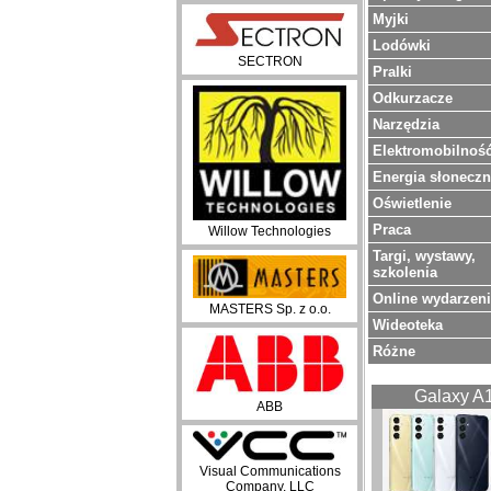
Myjki
Lodówki
SECTRON
Pralki
Odkurzacze
Narzędzia
Elektromobilnoś
Energia słonecz
Oświetlenie
Praca
Willow Technologies
Targi, wystawy,
szkolenia
Online wydarzen
MASTERS Sp. z o.o.
Wideoteka
Różne
Galaxy A
ABB
Visual Communications
Company, LLC