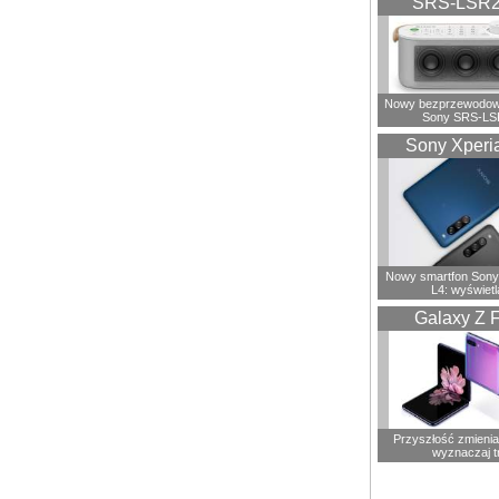
SRS-LSR
Nowy bezprzewodowy
Sony SRS-LS
Sony Xperi
Nowy smartfon Sony
L4: wyświetl
Galaxy Z F
Przyszłość zmienia 
wyznaczaj t