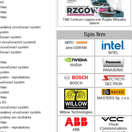
ení
zhlas
zhlas
zhlas
TME Centrum Logistyczne Rzgów Wirtualny
Spacer
tikanálový ozvučovací systém
systém
Spis firm
čovací systém
h ozvučovacích systémů
ý ozvučovací systém
ams-OSRAM
čovací systém
INTEL
zhlas
NVIDIA
ý ozvučovací systém
PANASONIC
systém
ystém - reproduktory
vučovací systém
BOSCH
SECTRON
zhlas
systém
zhlas
MASTERS Sp. z o.o.
y EV
ý ozvučovací systém
Willow Technologies
tikanálový ozvučovací systém
ystémy pro zkušebny
zhlas
Visual
ystém - reproduktory
Communications
ABB