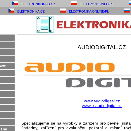
ELEKTRONIK-INFO.CZ
ELEKTRONIK-INFO.PL
ELEKTRONIKA.CZ
ELEKTRONIKA.ONLINE/PL
AUDIODIGITAL.CZ
owe
www.audiodigital.cz
www.e-audiodigital.cz
Specializujeme se na výrobky a zařízení pro pevné (insta
ústředny, zařízení pro evakuační, požární a místní ro
czne