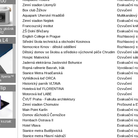
200
Zimní stadion Litomyšl
Evakuační ro
Box club Žižkov
Ozvučení
Aquapark Uherské Hradiště
Multikanálov
Zimní stadion Nejdek
Evakuační ro
Francouzský institut
Ozvučení kni
 głośnik
ZŠ Dolní Břežany
Evakuační ro
R2
English College in Prague
Rozhlasový 
a L4
Střední škola technická a obchodní Kosinova
Rozhlasový 
Nemocnice Krnov - dětské oddělení
Rozhlasový 
Dětský domov se školou a středisko výchovné péče Chrudim
Ozvučení sál
Hospic Malovická
Ozvučení sál
Jaderná elektrárna Jaslovské Bohunice
Evakuační ro
Ropná rafinerie Basrah, Irák
Vyvolávací r
Stanice Metra Hradčanská
Evakuační ro
 Xperia™
Vyhlídková loď ORCA
Ozvučení
a
Historický parník VLTAVA
Ozvučení
lip
Hotelová loď FLORENTINA
Ozvučení
Motorová loď LABE
Ozvučení
ČVUT Praha - Falkulta architektury
Evakuační roz
Zimní stadion Chomutov
ProSound a E
Main Point Karlín
Evakuační roz
Domov důchodců Černožice
Evakuační ro
Hornbach Ostrava II
Evakuační ro
kształt:
r
Hotel Vltava
Evakuační ro
Stanice metra Budějovická
Evakuační ro
Stanice metra Hlavní nádraží
Evakuační ro