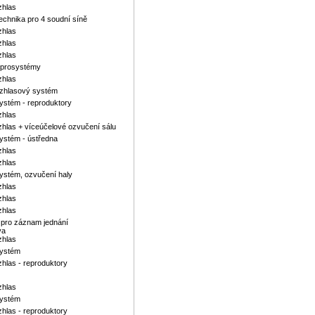
zhlas
chnika pro 4 soudní síně
zhlas
zhlas
zhlas
eprosystémy
zhlas
ozhlasový systém
ystém - reproduktory
zhlas
hlas + víceúčelové ozvučení sálu
ystém - ústředna
zhlas
zhlas
ystém, ozvučení haly
zhlas
zhlas
zhlas
 pro záznam jednání
va
zhlas
systém
hlas - reproduktory
zhlas
systém
hlas - reproduktory