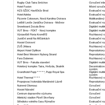
Rugby Club Tatra Smíchov
Ozvučení tri
Hotel Fusion
Místní ozvuče
HZS SŽDC Havlíčkův Brod
Evakuační ro
Hotel Adeba
Evakuační ro
Pizzerie Coloseum, Nová Karolina Ostrava
Multikanálový
Letiště Leoše Janáčka Ostrava - Mošnov
Evakuační roz
Snowboard Zezula Brno
Digitální mul
VUT Brno - FEKT - Nový komplex
Digitální mul
Výstaviště Floria Kroměříž
Rozhlasový 
Justiční areál Na Míčánkách
Evakuační roz
Hostel Ostrovní
Evakuační ro
ZUŠ Jihlava
Rozhlasový 
Airport Hotel Opfikon
Reproduktory
Hotel Best Western Nyborg Strand
Reproduktory
Fara Dubenec
Rozhlasový 
VUT Brno - Fakulta stavební
Digitální mul
Hotelový komplex Tatra, Hvězda, Skalník
Decentralizov
systém
Grandhotel Pupp * * * * *, Pupp Royal Spa
Digitální mul
systém
Hotel Thermal * * * *
Rozhlasový 
Propojovací kolonáda Mariánské Lázně
Reproduktory
Nutrend Olomouc
Ozvučení
Hostel Národní
Evakuační ro
Centrum dopravního výzkumu
Ozvučení
Atletický stadion Plzeň Skvrňany
Ozvučení
Středisko volného času Rýmařov
Evakuační ro