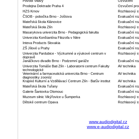
Povodí Vltavy
Ozvučení
Prodejna Dektrade Praha 4
Ozvučení pro
HZS Krnov
Rozhlasový s
ČSOB - pobočka Brno - Joštova
Evakuační ro
Mateřská škola Klánovice
Evakuační ro
Mateřská škola Zlín
Rozhlasový 
Masarykova univerzita Brno - Pedagogická fakulta
Evakuační ro
Univerzita Konštantína Filozofa v Nitre
Evakuační ro
Inteva Products Slovakia
Evakuační ro
ZŠ Jílové u Prahy
Evakuační ro
Univerzita Pardubice - Výzkumné a výukové centrum v
Rozhlasový 
dopravě
Janáčkovo divadlo Brno - Podzemní garáže
Evakuační ro
Univerzita Tomáše Bati Zlín - Laboratorni centrum Fakulty
AV technika
technologické
Veterinární a farmaceutická univerzita Brno - Centrum
AV technika
diagnostiky zoonóz
Krajské Kulturní a Vzdělávací Centrum Zlín - Baťův institut
AV technika
Mateřská škola Tuřany
Evakuační ro
Galerie Šantovka Olomouc
Evakuační roz
Muzeum silnic Vikýřovice u Šumperka
Rozhlasový 
Dětské centrum Opava
Rozhlasový 
www.audiodigital.cz
www.e-audiodigital.cz