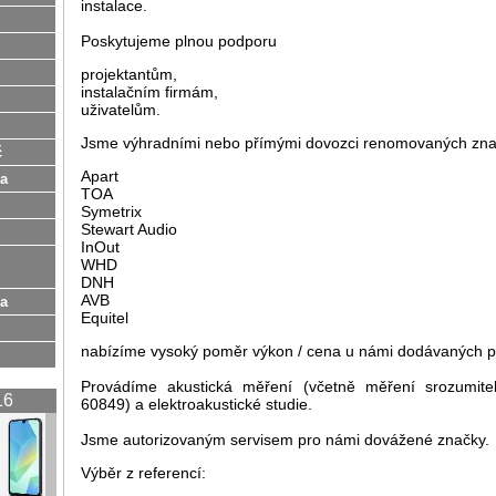
instalace.
Poskytujeme plnou podporu
projektantům,
instalačním firmám,
uživatelům.
Jsme výhradními nebo přímými dovozci renomovaných zn
ć
Apart
na
TOA
Symetrix
Stewart Audio
InOut
WHD
DNH
AVB
ia
Equitel
nabízíme vysoký poměr výkon / cena u námi dodávaných p
Provádíme akustická měření (včetně měření srozumit
16
60849) a elektroakustické studie.
Jsme autorizovaným servisem pro námi dovážené značky.
Výběr z referencí: