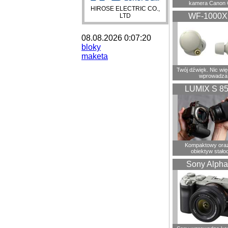
kamera Canon 
HIROSE ELECTRIC CO.,
WF-1000
LTD
08.08.2026 0:07:20
bloky
maketa
Twój dźwięk. Nic wię
wprowadza
LUMIX S 8
Kompaktowy oraz
obiektyw stało
Sony Alpha