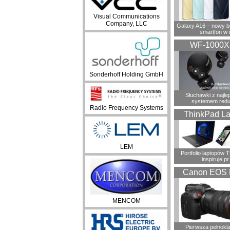
Visual Communications
Company, LLC
Galaxy A16 – nowy 
smartfon w 
WF-1000
Sonderhoff Holding GmbH
Słuchawki z najl
systemem redu
Radio Frequency Systems
ThinkPad La
LEM
Portfolio laptopów 
inspiruje pr
Canon EOS 
MENCOM
Pierwsza pełnokl