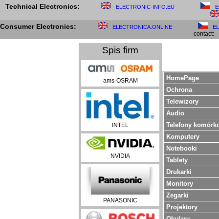
Technical Electronics:
ELECTRONIC-INFO.EU
E
Consumer Electronics:
ELECTRONICA.ONLINE
E
contact:
Spis firm
HomePage
ams-OSRAM
Ochrona
Telewizory
Audio
Telefony komórk
INTEL
Komputery
Notebooki
NVIDIA
Tablety
Drukarki
Monitory
Zegarki
PANASONIC
Projektory
Okulary