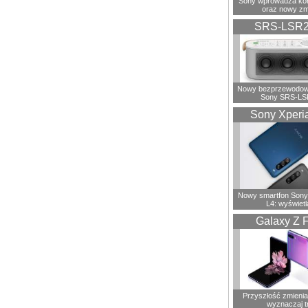
Sony wprowadza ko
oraz nowy zm
SRS-LSR
Nowy bezprzewodowy
Sony SRS-LS
Sony Xperi
Nowy smartfon Sony
L4: wyświetl
Galaxy Z F
Przyszłość zmienia 
wyznaczaj t