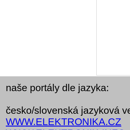
naše portály dle jazyka:
česko/slovenská jazyková v
WWW.ELEKTRONIKA.CZ