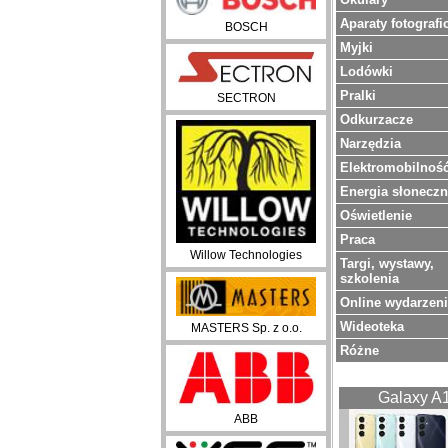
Aparaty fotografi
BOSCH
Myjki
Lodówki
Pralki
SECTRON
Odkurzacze
Narzędzia
Elektromobilnoś
Energia słonecz
Oświetlenie
Praca
Willow Technologies
Targi, wystawy,
szkolenia
Online wydarzen
Wideoteka
MASTERS Sp. z o.o.
Różne
Galaxy A
ABB