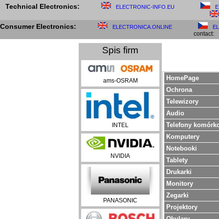
Technical Electronics:
ELECTRONIC-INFO.EU
E
Consumer Electronics:
ELECTRONICA.ONLINE
E
contact:
Spis firm
HomePage
ams-OSRAM
Ochrona
Telewizory
Audio
Telefony komórk
INTEL
Komputery
Notebooki
NVIDIA
Tablety
Drukarki
Monitory
Zegarki
PANASONIC
Projektory
Okulary