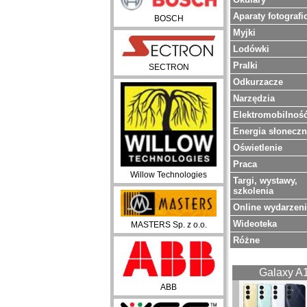
Aparaty fotografi
BOSCH
Myjki
Lodówki
Pralki
SECTRON
Odkurzacze
Narzędzia
Elektromobilnoś
Energia słonecz
Oświetlenie
Praca
Willow Technologies
Targi, wystawy,
szkolenia
Online wydarzen
Wideoteka
MASTERS Sp. z o.o.
Różne
Galaxy A
ABB