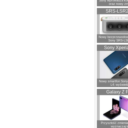
Sony wprowadza ko
oraz nowy zm
SRS-LSR
Nowy bezprzewodowy
Sony SRS-LS
Sony Xperi
Nowy smartfon Sony
L4: wyświetl
Galaxy Z F
Przyszłość zmienia 
wyznaczaj t