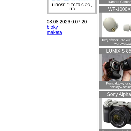
kamera Canon 
HIROSE ELECTRIC CO.,
WF-1000
LTD
08.08.2026 0:07:20
bloky
maketa
Twój dźwięk. Nic wię
wprowadza
LUMIX S 8
Kompaktowy oraz
obiektyw stało
Sony Alpha