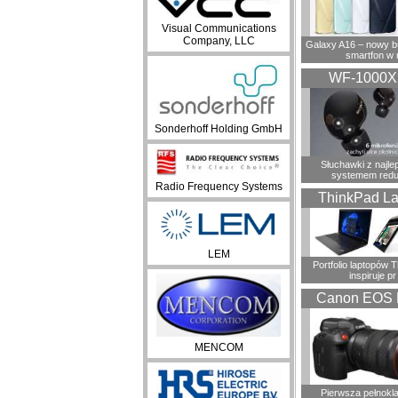
Visual Communications
Company, LLC
Galaxy A16 – nowy 
smartfon w 
WF-1000
Sonderhoff Holding GmbH
Słuchawki z najl
systemem redu
Radio Frequency Systems
ThinkPad La
LEM
Portfolio laptopów 
inspiruje pr
Canon EOS 
MENCOM
Pierwsza pełnokl