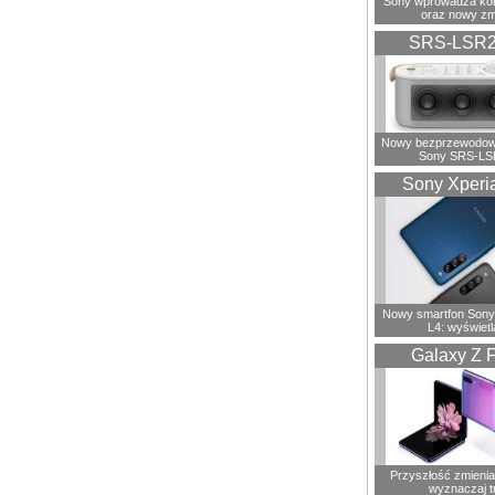
Sony wprowadza ko
oraz nowy zm
SRS-LSR
Nowy bezprzewodowy
Sony SRS-LS
Sony Xperi
Nowy smartfon Sony
L4: wyświetl
Galaxy Z F
Przyszłość zmienia 
wyznaczaj t