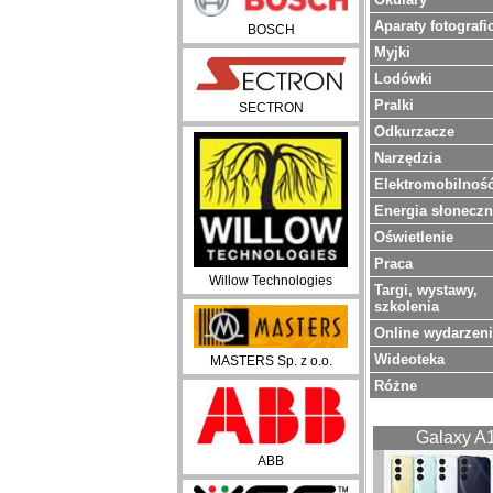
Aparaty fotografi
BOSCH
Myjki
Lodówki
Pralki
SECTRON
Odkurzacze
Narzędzia
Elektromobilnoś
Energia słonecz
Oświetlenie
Praca
Willow Technologies
Targi, wystawy,
szkolenia
Online wydarzen
Wideoteka
MASTERS Sp. z o.o.
Różne
Galaxy A
ABB