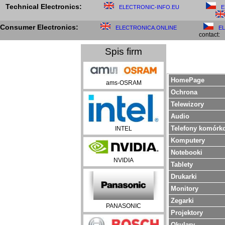
Technical Electronics:
ELECTRONIC-INFO.EU
E
Consumer Electronics:
ELECTRONICA.ONLINE
E
contact:
Spis firm
HomePage
ams-OSRAM
Ochrona
Telewizory
Audio
Telefony komórk
INTEL
Komputery
Notebooki
NVIDIA
Tablety
Drukarki
Monitory
Zegarki
PANASONIC
Projektory
Okulary