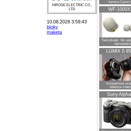
kamera Canon 
HIROSE ELECTRIC CO.,
WF-1000
LTD
10.08.2026 3:59:43
bloky
maketa
Twój dźwięk. Nic wię
wprowadza
LUMIX S 8
Kompaktowy oraz
obiektyw stało
Sony Alpha