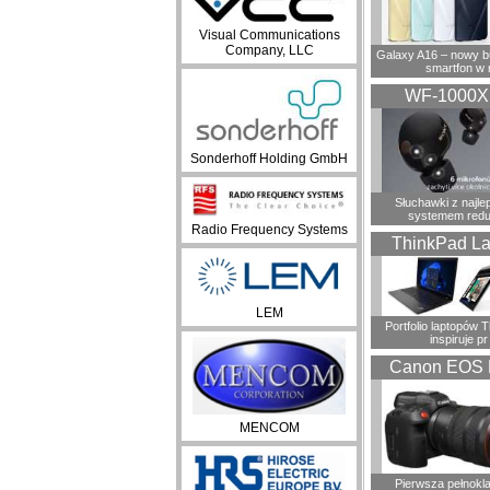
Visual Communications
Company, LLC
Galaxy A16 – nowy 
smartfon w 
WF-1000
Sonderhoff Holding GmbH
Słuchawki z najl
systemem redu
Radio Frequency Systems
ThinkPad La
LEM
Portfolio laptopów 
inspiruje pr
Canon EOS 
MENCOM
Pierwsza pełnokl